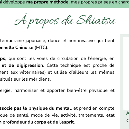
’ai développé
ma propre méthode
, mes propres prises en charg
À propos du Shiatsu
temporaine japonaise, douce et non invasive qui tient
onnelle Chinoise
(MTC).
rps
, qui sont les voies de circulation de l’énergie, en
 et de digipression
. Cette technique est proche de
ent aux vétérinaires) et utilise d’ailleurs les mêmes
situés sur les méridiens.
énergie, harmoniser et apporter bien-être physique et
issocie pas le physique du mental
, et prend en compte
A
ique de santé, mode de vie, activité, traitements, état
c
n profondeur du corps et de l’esprit
.