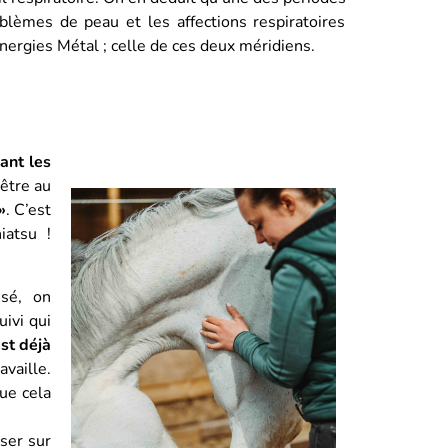
lèmes de peau et les affections respiratoires
nergies Métal ; celle de ces deux méridiens.
ant les
’être au
»
. C’est
iatsu !
isé, on
uivi qui
st déjà
availle.
ue cela
ser sur