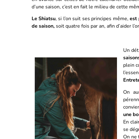
d’une saison, c’est en fait le milieu de cette mê
Le Shiatsu
, si l’on suit ses principes même,
est
de saison,
soit quatre fois par an, afin d’aider l’
Un dét
saisons
plein c
l’esse
Entrete
On aur
pérenni
convien
une bo
En cla
se dég
On ne 