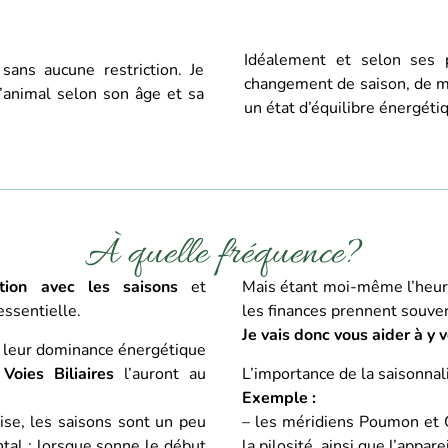
Idéalement et selon ses p
sans aucune restriction. Je
changement de saison, de ma
’animal selon son âge et sa
un état d’équilibre énergéti
À quelle fréquence?
ation avec les saisons
et
Mais étant moi-même l’heur
essentielle.
les finances prennent souve
Je vais donc vous aider à y v
 leur dominance énergétique
Voies Biliaires
l’auront au
L’importance de la saisonnal
Exemple :
ise, les saisons sont un peu
– les méridiens Poumon et G
ntal : lorsque sonne le début
la pilosité, ainsi que l’appa