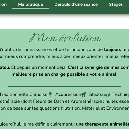
tion
Ma pratique
Déroulé d’une séance
Stages
Mon évolution
 d’outils, de connaissances et de techniques afin de
toujours mi
ur mieux comprendre, mieux aider, mieux orienter, mieux référ
atsu.
Et depuis un moment déjà.
C’est la synergie de mes com
meilleure prise en charge possible à votre animal.
raditionnelle Chinoise
Acupression
Shiatsu
Techniq
othérapie (dont Fleurs de Bach et Aromathérapie : huiles esse
n de base sur les questions Nutrition, Matériel et Environn
jourd’hui, je me définie clairement :
une thérapeute animalièr