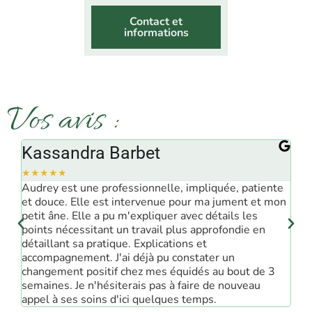
Contact et
informations
Vos avis :
Kassandra Barbet
M
☆
☆
☆
☆
☆
☆
ma
Audrey est une professionnelle, impliquée, patiente
Au
et douce. Elle est intervenue pour ma jument et mon
ra
petit âne. Elle a pu m'expliquer avec détails les
se
ont
points nécessitant un travail plus approfondie en
me
détaillant sa pratique. Explications et
accompagnement. J'ai déjà pu constater un
changement positif chez mes équidés au bout de 3
semaines. Je n'hésiterais pas à faire de nouveau
appel à ses soins d'ici quelques temps.